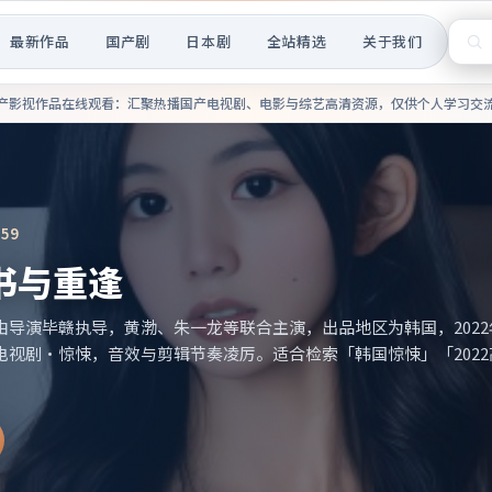
最新作品
国产剧
日本剧
全站精选
关于我们
热播国产电视剧、电影与综艺高
产影视作品在线观看
：汇聚热播国产电视剧、电影与综艺高清资源，仅供个人学习交
:59
书与重逢
由导演毕赣执导，黄渤、朱一龙等联合主演，出品地区为韩国，2022
电视剧·惊悚，音效与剪辑节奏凌厉。适合检索「韩国惊悚」「202